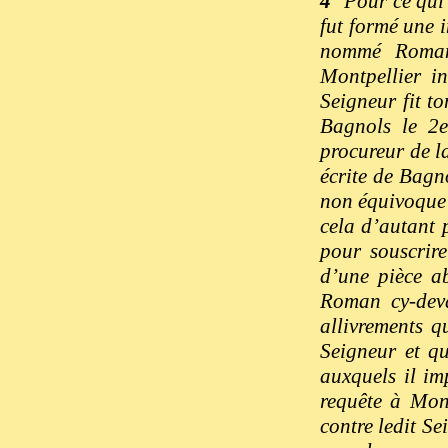
4°
Pour ce qui 
fut formé une i
nommé Roman 
Montpellier i
Seigneur fit t
Bagnols le 2e
procureur de l
écrite de Bagn
non équivoque 
cela d’autant 
pour souscrir
d’une pièce a
Roman cy-deva
allivrements q
Seigneur et q
auxquels il im
requête à Mons
contre ledit Se