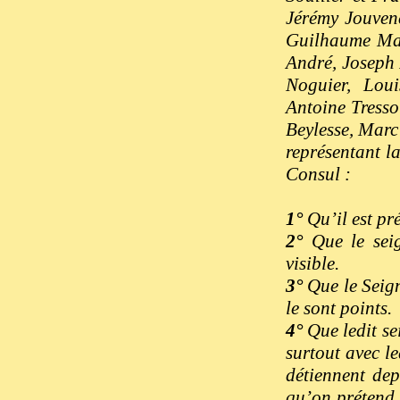
Jérémy Jouvene
Guilhaume Maza
André, Joseph 
Noguier, Loui
Antoine Tresso
Beylesse, Marc 
représentant l
Consul :
1°
Qu’il est pr
2°
Que le seig
visible.
3°
Que le Seign
le sont points.
4°
Que ledit se
surtout avec le
détiennent de
qu’on prétend 