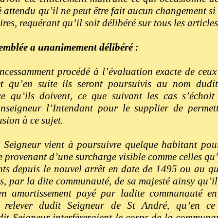
attendu qu’il ne peut être fait aucun changement s
ires, requérant qu’il soit délibéré sur tous les article
semblée a unanimement délibéré :
ncessamment procédé à l’évaluation exacte de ceux
 qu’en suite ils seront poursuivis au nom dudit
e qu’ils doivent, ce que suivant les cas s’échoit 
nseigneur l’Intendant pour le supplier de permett
sion à ce sujet.
t Seigneur vient à poursuivre quelque habitant pou
 provenant d’une surcharge visible comme celles qu’il
nts depuis le nouvel arrêt en date de 1495 ou au q
s, par la dite communauté, de sa majesté ainsy qu’il 
 en amortissement payé par ladite communauté en
t relever dudit Seigneur de St André, qu’en c
dit Seigneur interfèreraient le corps de la communaut