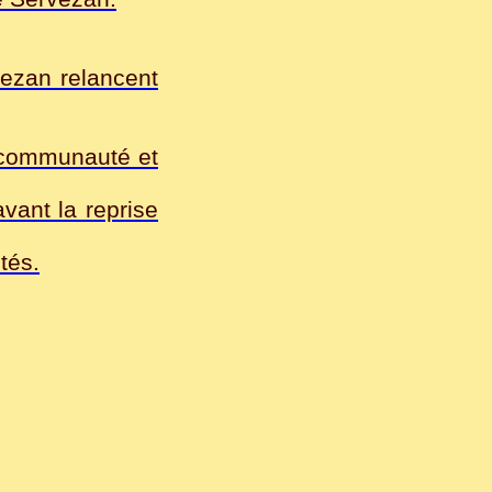
vezan relancent
 communauté et
vant la reprise
tés.