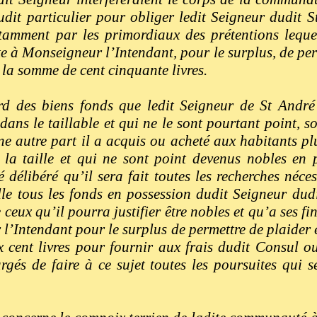
dudit particulier pour obliger ledit Seigneur dudit S
otamment par les primordiaux des prétentions leque
te à Monseigneur l’Intendant, pour le surplus, de per
 la somme de cent cinquante livres.
d des biens fonds que ledit Seigneur de St André 
ns le taillable et qui ne le sont pourtant point, soi
ne autre part il a acquis ou acheté aux habitants pl
à la taille et qui ne sont point devenus nobles en 
é délibéré qu’il sera fait toutes les recherches néce
ille tous les fonds en possession dudit Seigneur dud
eux qu’il pourra justifier être nobles et qu’a ses fin
l’Intendant pour le surplus de permettre de plaider 
cent livres pour fournir aux frais dudit Consul ou
gés de faire à ce sujet toutes les poursuites qui se