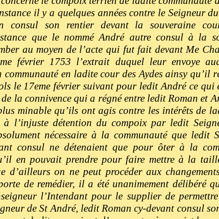
concerne le compoix terrien de ladite communauté à
nstance il y a quelques années contre le Seigneur dud
consul son rentier devant la souveraine cou
nstance que le nommé André autre consul à la sol
omber au moyen de l’acte qui fut fait devant Me Ch
me février 1753 l’extrait duquel leur envoye a
a communauté en ladite cour des Aydes ainsy qu’il rés
ols le 17eme février suivant pour ledit André ce qui 
de la connivence qui a régné entre ledit Roman et A
plus minable qu’ils ont agis contre les intérêts de 
e à l’injuste détention du compoix par ledit Seig
bsolument nécessaire à la communauté que ledit S
nt consul ne détenaient que pour ôter à la com
u’il en pouvait prendre pour faire mettre à la taill
ue d’ailleurs on ne peut procéder aux changements
porte de remédier, il a été unanimement délibéré qu
eigneur l’Intendant pour le supplier de permettre
igneur de St André, ledit Roman cy-devant consul son 