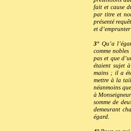
fait et cause 
par titre et n
présenté requê
et d’emprunter
3°
Qu’a l’égar
comme nobles da
pas et que d’u
étaient sujet 
mains ; il a ét
mettre à la ta
néanmoins que c
à Monseigneur 
somme de deux 
demeurant char
égard.