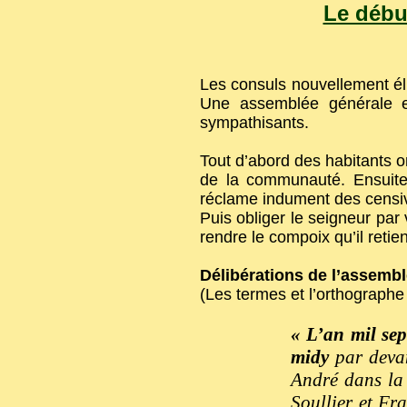
Le début
Les consuls nouvellement él
Une assemblée générale es
sympathisants.
Tout d’abord des habitants on
de la communauté. Ensuite
réclame indument des censiv
Puis obliger le seigneur par v
rendre le compoix qu’il retie
Délibérations de l’assem
(Les termes et l’orthographe 
« L’an mil sep
midy
par deva
André dans la
Soullier et Fr