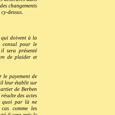
i des changements
s cy-dessus.
 qui doivent à la
 consul pour le
il sera présenté
re de plaider et
r le payement de
 leur établit sur
uartier de Berben
résulte des actes
 quoi par là ne
e cas comme les
é il sera pris le