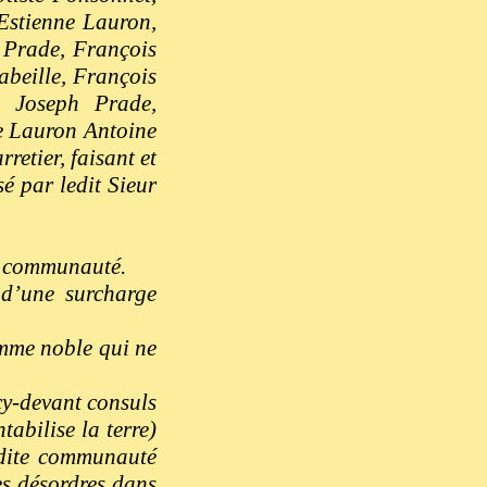
 Estienne Lauron,
 Prade, François
abeille, François
r, Joseph Prade,
re Lauron Antoine
etier, faisant et
é par ledit Sieur
la communauté.
 d’une surcharge
omme noble qui ne
cy-devant consuls
tabilise la terre)
adite communauté
es désordres dans