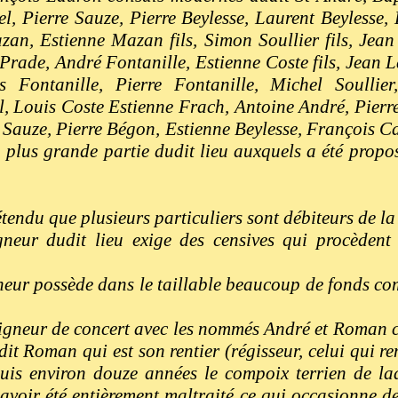
l, Pierre Sauze, Pierre Beylesse, Laurent Beylesse,
n, Estienne Mazan fils, Simon Soullier fils, Jean
Prade, André Fontanille, Estienne Coste fils, Jean L
s Fontanille, Pierre Fontanille, Michel Soullie
l, Louis Coste Estienne Frach, Antoine André, Pier
Sauze, Pierre Bégon, Estienne Beylesse, François Carr
a plus grande partie dudit lieu auxquels a été propos
étendu que plusieurs particuliers sont débiteurs de 
neur dudit lieu exige des censives qui procèdent
eur possède dans le taillable beaucoup de fonds c
igneur de concert avec les nommés André et Roman 
dit Roman qui est son rentier (régisseur, celui qui ren
puis environ douze années le compoix terrien de l
avoir été entièrement maltraité ce qui occasionne d