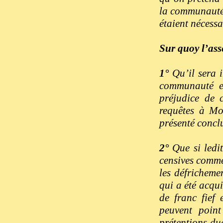
la communauté 
étaient nécessa
Sur quoy l’as
1°
Qu’il sera i
communauté et
préjudice de c
requêtes à Mo
présenté conclu
2°
Que si ledi
censives comme
les défricheme
qui a été acqui
de franc fief
peuvent poin
prétentions du