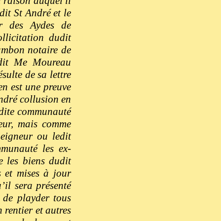
 raison duquel il
it St André et le
r des Aydes de
licitation dudit
ambon notaire de
udit Me Moureau
ulte de sa lettre
en est une preuve
ndré collusion en
ladite communauté
neur, mais comme
eigneur ou ledit
munauté les ex-
e les biens dudit
 et mises à jour
’il sera présenté
 de playder tous
rentier et autres