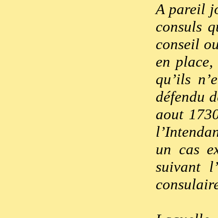
A pareil j
consuls q
conseil o
en place,
qu’ils n’
défendu d
aout 1730
l’Intenda
un cas ex
suivant l
consulair