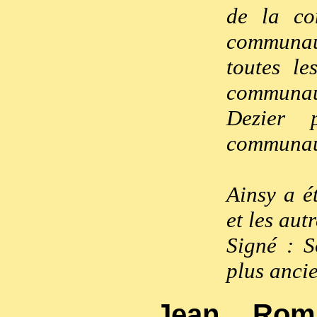
de la co
communaut
toutes le
communau
Dezier 
communaut
Ainsy a é
et les aut
Signé : S
plus ancie
Jean Rom