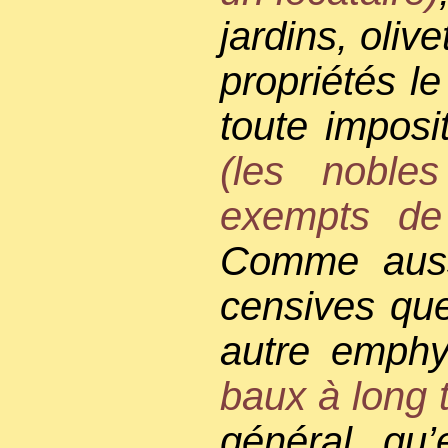
jardins, oliv
propriétés l
toute imposi
(les nobles
exempts de
Comme auss
censives que
autre emph
baux à long 
général qu’