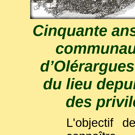
Cinquante ans 
communaut
d’Olérargues
du lieu depu
des privi
L'objectif 