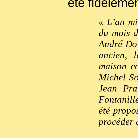
été fidèlemen
« L’an mi
du mois d
André Dol
ancien, 
maison co
Michel So
Jean Pra
Fontanill
été propo
procéder à