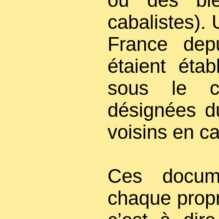
ou des bie
cabalistes). 
France depu
étaient étab
sous le co
désignées du
voisins en c
Ces docume
chaque propr