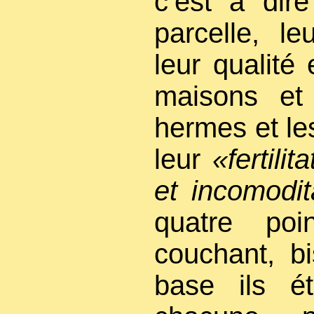
c’est à dir
parcelle, le
leur qualité
maisons et
hermes et le
leur
«fertilit
et incomodit
quatre poin
couchant, bi
base ils ét