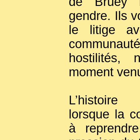
de Bruey b
gendre. Ils v
le litige a
communauté 
hostilités,
moment ven
L’histoir
lorsque la c
à reprendre