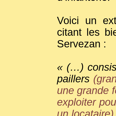
Voici un ext
citant les b
Servezan :
« (…) consis
paillers
(gra
une grande f
exploiter po
un locataire)